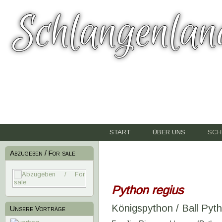
Schlangenlan
START
ÜBER UNS
SCH
Abzugeben / For sale
Python regius
Königspython / Ball Pyt
Unsere Vorträge