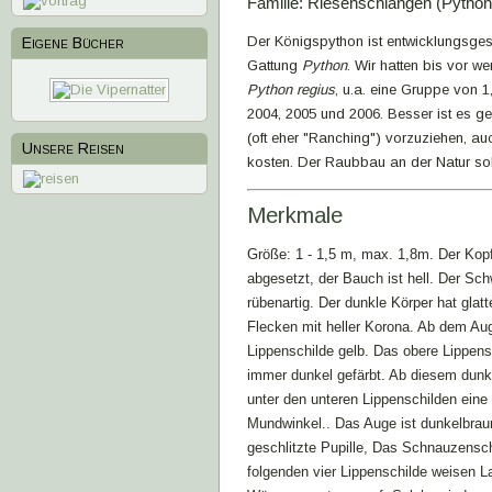
Familie: Riesenschlangen (Python
Der Königspython ist entwicklungsgesc
Eigene Bücher
Gattung
Python
. Wir hatten bis vor 
1
2
3
4
Python regius
, u.a. eine Gruppe von 
2004, 2005 und 2006. Besser ist es 
(oft eher "Ranching") vorzuziehen, a
Unsere Reisen
kosten. Der Raubbau an der Natur sollt
Merkmale
Größe: 1 - 1,5 m, max. 1,8m. Der Kopf
abgesetzt, der Bauch ist hell. Der Sc
rübenartig. Der dunkle Körper hat gla
Flecken mit heller Korona. Ab dem Aug
Lippenschilde gelb. Das obere Lippens
immer dunkel gefärbt. Ab diesem dunkl
unter den unteren Lippenschilden eine
Mundwinkel.. Das Auge ist dunkelbraun
geschlitzte Pupille, Das Schnauzenschi
folgenden vier Lippenschilde weisen L