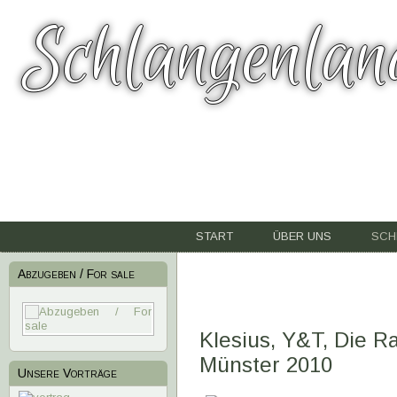
Schlangenlan
START
ÜBER UNS
SCH
Abzugeben / For sale
Klesius, Y&T, Die R
Münster 2010
Unsere Vorträge