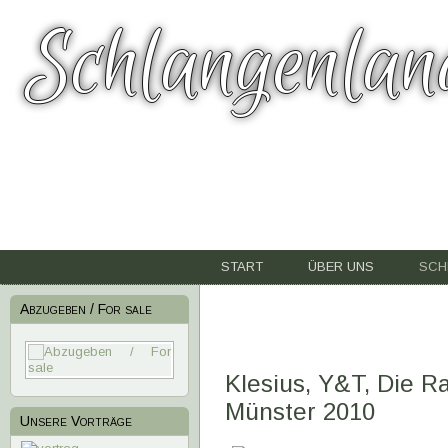
Schlangenlan
START
ÜBER UNS
SCH
Abzugeben / For sale
Klesius, Y&T, Die R
Münster 2010
Unsere Vorträge