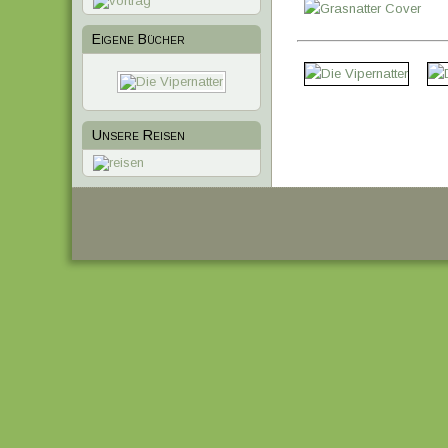
Eigene Bücher
1
2
3
4
Unsere Reisen