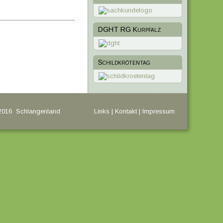
DGHT RG Kurpfalz
Schildkrötentag
 2016 Schlangenland
Links
|
Kontakt
|
Impressum