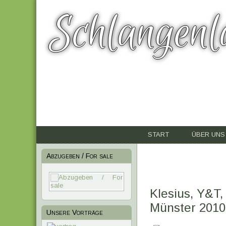
Schlangenl
START
ÜBER UNS
Abzugeben / For sale
Klesius, Y&T,
Münster 2010
Unsere Vorträge